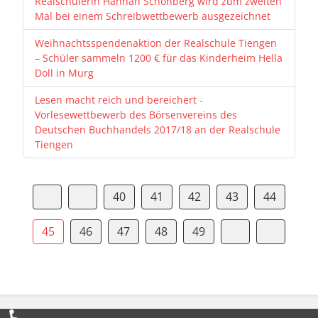
Realschülerin Hannah Schönberg wird zum zweiten
Mal bei einem Schreibwettbewerb ausgezeichnet
Weihnachtsspendenaktion der Realschule Tiengen
– Schüler sammeln 1200 € für das Kinderheim Hella
Doll in Murg
Lesen macht reich und bereichert -
Vorlesewettbewerb des Börsenvereins des
Deutschen Buchhandels 2017/18 an der Realschule
Tiengen
40
41
42
43
44
45
46
47
48
49